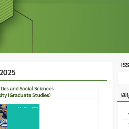
ISS
 2025
ties and Social Sciences
เมน
sity
(Graduate Studies)