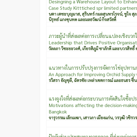
Desingning a Warehouse Layout to Enhan
Case Study Kitttiched spr limited partner
นตา เตชะบุญมาส, สุรินทร์ กมลสุนทรโรจน์, ชูใจ สุ
นิรุทธ์ แกงขุนทด และมลธวัฒน์ กิจสวัสดิ์
ภาวะผู้นำที่ส่งผลต่อการเปลี่ยนแปลงเชิงบวก
Leadership that Drives Positive Organisa
วัลลภา วิชะยะวงศ์
,
เกียรติภูมิ ชาภักดี และบวรสิทธิ์
แนวทางในการปรับปรุงการจัดการโซ่อุปทานก
An Approach for Improving Orchid Suppl
รวิสรา อัญชุลี
,
ฉัตรชัย เหล่าเขตการณ์ และธนธร ชื่น
แรงจูงใจที่ส่งผลต่อกระบวนการตัดสินใจซื้
Motivations affecting the decision-making 
Bangkok
จารุวรรณ เล็กเมฆา
,
เสาวภา เมืองแก่น
,
วรวุฒิ วชิรว
ปัจจัยส่วนประสมทางการตลาด ที่ส่งผลต่อการต